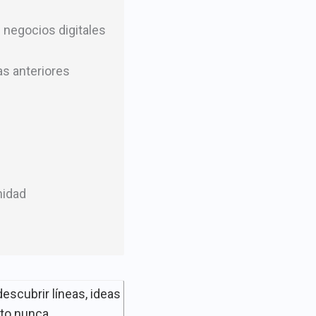
 negocios digitales
as anteriores
nidad
scubrir líneas, ideas
to nunca.