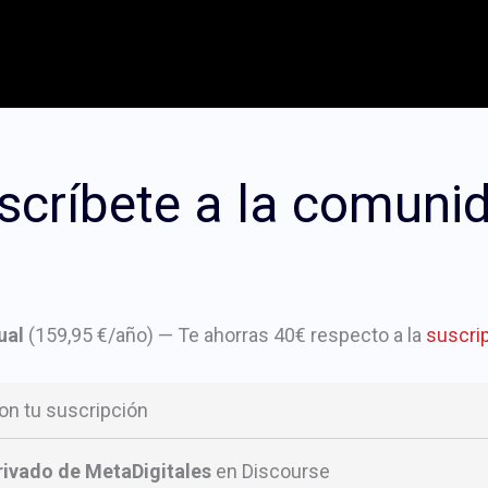
scríbete a la comuni
ual
(159,95 €/año) — Te ahorras 40€ respecto a la
suscrip
con tu suscripción
rivado de MetaDigitales
en Discourse