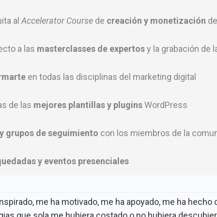
ita al
Accelerator Course
de
creación y monetización
de
ecto a las
masterclasses de expertos
y la grabación de l
ormarte
en todas las disciplinas del marketing digital
as de las
mejores plantillas y plugins
WordPress
y grupos de seguimiento
con los miembros de la comu
quedadas y eventos presenciales
inspirado, me ha motivado, me ha apoyado, me ha hecho de
egias que sola me hubiera costado o no hubiera descubier